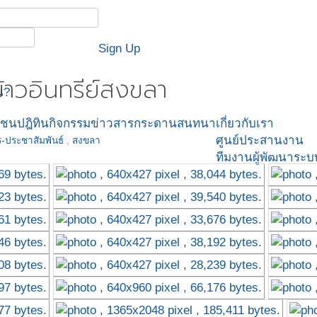
Sign Up
้าวอินทรีย์สงขลา
น?
มชน
ปฎิทินกิจกรรม
ข่าวสาร
กระดานสนทนา
เกี่ยวกับเรา
ศูนย์ประสานงาน
-ประชาสัมพันธ์
,
สงขลา
ทีมงานผู้พัฒนาระบ