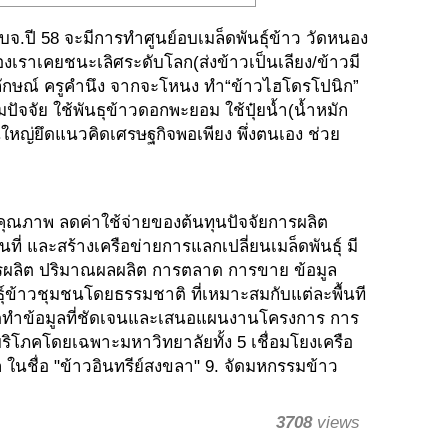
.ปี 58 จะมีการทำศูนย์อบเมล็ดพันธุ์ข้าว วัดหนอง
เราเคยชนะเลิศระดับโลก(ส่งข้าวเป็นเลียง/ข้าวมี
กลักษณ์ ครูคำนึง จากจะโหนง ทำ“ข้าวไฮโดรโปนิก”
จจัย ใช้พันธุข้าวดอกพะยอม ใช้ปุ๋ยน้ำ(น้ำหมัก
ใหญ่ยึดแนวคิดเศรษฐกิจพอเพียง พึ่งตนเอง ช่วย
คุณภาพ ลดค่าใช้จ่ายของต้นทุนปัจจัยการผลิต
ที่ และสร้างเครือข่ายการแลกเปลี่ยนเมล็ดพันธุ์ มี
ี่การผลิต ปริมาณผลผลิต การตลาด การขาย ข้อมูล
ุ์ข้าวชุมชนโดยธรรมชาติ ที่เหมาะสมกับแต่ละพื้นที
ัดทำข้อมูลที่ชัดเจนและเสนอแผนงานโครงการ การ
้บริโภคโดยเฉพาะมหาวิทยาลัยทั้ง 5 เชื่อมโยงเครือ
ในชื่อ "ข้าวอินทรีย์สงขลา" 9. จัดมหกรรมข้าว
3708
views