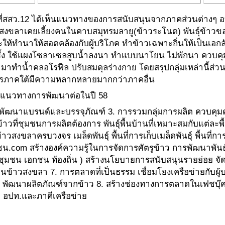
ที่สสว.12 ได้เห็นแนวทางของการสนับสนุนจากภาคส่วนต่างๆ อบจ
งขลาเคยเลี้ยงคนในคาบสมุทรมลายู(ข้าวระโนด) พันธุ์ข้าวของ
ห้ทำนาให้สอดคล้องกับผู้บริโภค ทำข้าวเฉพาะถิ่นให้เป็นเอ
รั้ง ใช้แผงโซลาเซลสูบน้ำลงนา ทำแบบนาโยน ไม่พักนา ควบคุมปั
มาทำน้ำคลอโรฟีล ปรับสมดุลร่างกาย โดยสรุปกลุ่มเหล่านี้ส่วน
รภาคใต้มีความหลากหลายมากกว่าภาคอื่น
า แนวทางการพัฒนาต่อในปี 58
การพัฒนาแบรนด์และบรรจุภัณฑ์ 3. การรวมกลุ่มการผลิต ควบคุม
ที่ชุมชนการผลิตต้องการ พันธุ์พื้นบ้านที่เหมาะสมกับแต่ละพื้น
วสงขลาครบวงจร เมล็ดพันธุ์ พื้นที่การเก็บเมล็ดพันธุ์ พื้นท
มชน.com สร้างองค์ความรู้ในการจัดการศัตรูข้าว การพัฒนาพันธ
ชุมชน เอกชน ท้องถิ่น ) สร้างนโยบายการสนับสนุนรายย่อย จ
าด้านข้าวสงขลา 7. การตลาดที่เป็นธรรม เชื่อมโยงเครือข่ายกับผู
ุ์ พัฒนาผลิตภัณฑ์จากข้าว 8. สร้างช่องทางการตลาดในเฟชบุ๊ค 
ย อปท.และภาคีเครือข่าย