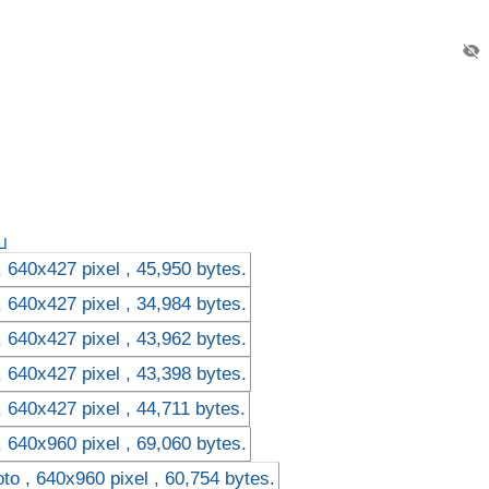
visibility_off
บ