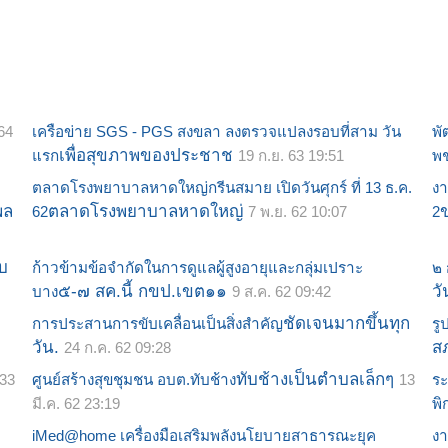
64
เครือข่าย SGS - PGS สงขลา ลงตรวจแปลงรอบที่สาม วัน
พั
เพื่อสุขภาพของประชาช
แรก
19 ก.ย. 63 19:51
พ
ตลาดโรงพยาบาลหาดใหญ่กรีน​สมาย เปิดวันศุกร์ ที่ 13 ธ.ค.
งา
พล
ตลาดโรงพยาบาลหาดใหญ่
62
7 พ.ย. 62 10:07
2
บ
ก้าวข้ามข้อจำกัดในการดูแลผู้สูงอายุและกลุ่มเปราะ
๒ 
๕-๗ สค.นี้ กขป.เขต๑๑
วั
บาง
9 ส.ค. 62 09:42
ชัดเจนมากขึ้นทุก
การประสานการขับเคลื่อนเป็นสิ่งสำคัญ
ร
วัน.
ส
24 ก.ค. 62 09:28
ทับช้างเป็นตำบลเล็กๆ
:33
ศูนย์สร้างสุขชุมชน อบต.ทับช้าง
13
ระ
มี.ค. 62 23:19
พิ
iMed@home เครื่องมือเสริมพลังนโยบายสาธารณะยุค
งา