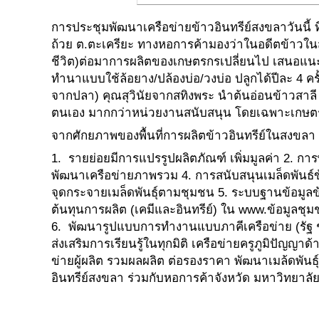
การประชุมพัฒนาเครือข่ายข้าวอินทรีย์สงขลาวันนี้ 
ถ้วย ต.ตะเครียะ ทางหอการค้ามองว่าในอดีตข้าวในส
ชีวิต)ต่อมาการผลิตของเกษตรกรเปลี่ยนไป เสนอแนะใ
ทำนาแบบใช้ล้อยาง/ปล้องบ่อ/วงบ่อ ปลูกได้ปีละ 4 ค
จากปลา) คุณสุวินัยจากสทิงพระ นำต้นอ่อนข้าวสาลี 
ตนเอง มากกว่าหน่วยงานสนับสนุน โดยเฉพาะเกษต
จากศักยภาพของพื้นที่การผลิตข้าวอินทรีย์ในสงขล
1. รายย่อยมีการแปรรูปผลิตภัณฑ์ เพิ่มมูลค่า 2. 
พัฒนาเครือข่ายภาพรวม 4. การสนับสนุนเมล็ดพันธ์ข้าว
จุดกระจายเมล็ดพันธุ์ตามชุมชน 5. ระบบฐานข้อมูลข้า
ต้นทุนการผลิต (เคมีและอินทรีย์) ใน www.ข้อมูลชุ
6. พัฒนารูปแบบการทำงานแบบภาคีเครือข่าย (รัฐ 
ส่งเสริมการเรียนรู้ในทุกมิติ เครือข่ายครูภูมิปัญญ
ข่ายผู้ผลิต รวมผลผลิต ต่อรองราคา พัฒนาเมล้ดพันธ
อินทรีย์สงขลา ร่วมกับหอการค้าจังหวัด มหาวิทยาลั