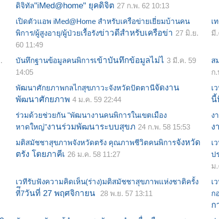
"iMed@home" ยุคดิจิต
ดิจิทัล
27 ก.พ. 62 10:13
เปิดตัวแอพ iMed@Home สำหรับเครือข่ายเยี่ยมบ้านคน
เ
ข่าวดีสำหรับเครือข่า
พิการ/ผู้สูงอายุ/ผู้ป่วยเรื้อรัง
27 มิ.ย.
มี
60 11:49
เข้าบันทึกข้อมูลไม่ไ
.
บันทึกฐานข้อมูลคนพิการ
3 มี.ค. 59
สม
14:05
ก.
จัดงาน
พัฒนาศักยภาพกลไกสุขภาวะจังหวัดปัตตานี
เว
พัฒนาศักยภาพ
นี
4 ม.ค. 59 22:44
ร่วมด้วยช่วยกัน "พัฒนางานคนพิการในเขตเมือง
งา
งานร่วมพัฒนาระบบสุขภ
ง
หาดใหญ่"
24 ก.พ. 58 15:53
จังหวัด
มติสมัชชาสุขภาพจังหวัดตรัง คุณภาพชีวิตคนพิการ
เว
ตรัง โดยภาคีเ
26 ม.ค. 58 11:27
ปร
ม.
s
เวทีรับฟังความคิดเห็น(ร่าง)มติสมัชชาสุขภาพแห่งชาติครั้ง
เว
วันที่ 27 พฤศจิกายน
ที่ึ7
28 พ.ย. 57 13:11
กอ
ก