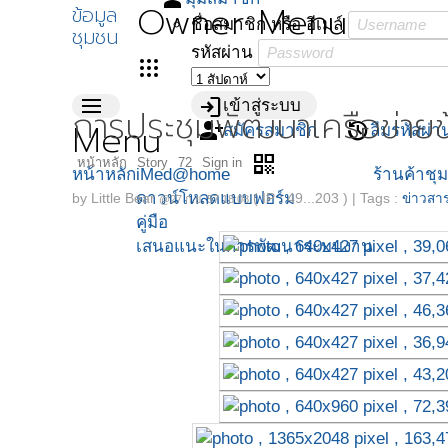
Owner Menu
ข้อมูล
ชื่อสมาชิก หรือ อีเมล์
ชุมชน
รหัสผ่าน
apps
menu
login
เข้าสู่ระบบ
การประชุมพัฒนาเครือข่ายข
Menu
person_add
restore
สมัครสมาชิก
ลืมรหัสผ่า
qr_code
หน้าหลัก
Story
72
Sign in
หน้าหลัก
iMed@home
ร้านค้าชุ
ดาวน์โหลดแบบฟอร์ม
by
Little Bear
( IP : 49...203 )
|
Tags :
ข่าวสาร
@27 ก.ย. 57 18:08
คู่มือ
เสนอแนะในการพัฒนาระบบงาน