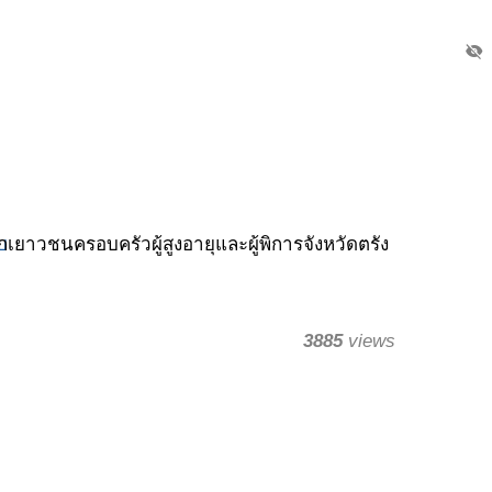
visibility_off
บ
กเยาวชนครอบครัวผู้สูงอายุและผู้พิการจังหวัดตรัง
3885
views