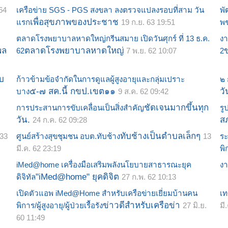
64
เครือข่าย SGS - PGS สงขลา ลงตรวจแปลงรอบที่สาม วัน
พั
เพื่อสุขภาพของประชาช
แรก
19 ก.ย. 63 19:51
พ
ตลาดโรงพยาบาลหาดใหญ่กรีน​สมาย เปิดวันศุกร์ ที่ 13 ธ.ค.
งา
พล
ตลาดโรงพยาบาลหาดใหญ่
62
7 พ.ย. 62 10:07
2
บ
ก้าวข้ามข้อจำกัดในการดูแลผู้สูงอายุและกลุ่มเปราะ
๒ 
๕-๗ สค.นี้ กขป.เขต๑๑
วั
บาง
9 ส.ค. 62 09:42
ชัดเจนมากขึ้นทุก
การประสานการขับเคลื่อนเป็นสิ่งสำคัญ
ร
วัน.
ส
24 ก.ค. 62 09:28
ทับช้างเป็นตำบลเล็กๆ
:33
ศูนย์สร้างสุขชุมชน อบต.ทับช้าง
13
ระ
มี.ค. 62 23:19
พิ
iMed@home เครื่องมือเสริมพลังนโยบายสาธารณะยุค
งา
"iMed@home" ยุคดิจิต
ดิจิทัล
27 ก.พ. 62 10:13
เปิดตัวแอพ iMed@Home สำหรับเครือข่ายเยี่ยมบ้านคน
เ
ข่าวดีสำหรับเครือข่า
พิการ/ผู้สูงอายุ/ผู้ป่วยเรื้อรัง
27 มิ.ย.
มี
60 11:49