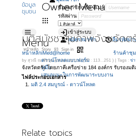
Owner Menu
ข้อมูล
ชื่อสมาชิก หรือ อีเมล์
ชุมชน
รหัสผ่าน
apps
menu
login
เข้าสู่ระบบ
มติสมัชชาสุขภาพจังหวัดต
Menu
person_add
restore
สมัครสมาชิก
ลืมรหัสผ่า
qr_code
หน้าหลัก
Story
93
Sign in
หน้าหลัก
iMed@home
ร้านค้าชุ
ดาวน์โหลดแบบฟอร์ม
by
สุวณี ณ พัทลุง
( IP : 113...251 )
|
Tags :
ข่
@26 ม.ค. 58 11:27
คู่มือ
จังหวัดตรัง โดยภาคีเครือข่าย 184 องค์กร รับรองมติ
เสนอแนะในการพัฒนาระบบงาน
ไฟล์ประกอบเอกสาร
มติ 2.4 สมบูรณ์ - ดาวน์โหลด
Relate topics