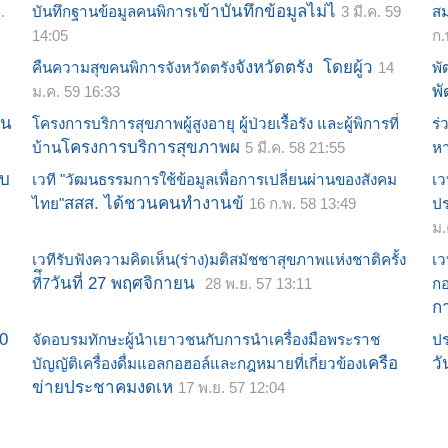
เข้าบันทึกข้อมูลไม่ไ
.
บันทึกฐานข้อมูลคนพิการ
3 มี.ค. 59
สม
14:05
ก.
จังหวัดตรัง โดยผู้ว
คืนความสุขคนพิการจังหวัดตรัง
14
พั
พ
ม.ค. 59 16:33
ัน
โครงการบริการสุขภาพผู้สูงอายุ ผู้ป่วยเรื้อรัง และผู้พิการที่
ร่
โครงการบริการสุขภาพผ
บ้าน
5 มี.ค. 58 21:55
หา
ับ
เวที "วัฒนธรรมการใช้ข้อมูลเพื่อการเปลี่ยนผ่านของสังคม
เว
สสส. ได้ชวนคนทำงานข้
ไทย"
16 ก.พ. 58 13:49
ปร
ม.
s
เวทีรับฟังความคิดเห็น(ร่าง)มติสมัชชาสุขภาพแห่งชาติครั้ง
เว
วันที่ 27 พฤศจิกายน
ที่ึ7
28 พ.ย. 57 13:11
กอ
ก
20
จัดอบรมทักษะผู้นำเยาวชนกับการนำเครื่องมือพระราช
ปร
เครือ
วั
บัญญัติเครื่องดื่มแอลกอฮอล์และกฎหมายที่เกี่ยวข้อง
ข่ายประชาคมงดเห
17 พ.ย. 57 12:04