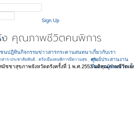
Sign Up
รัง คุณภาพชีวิตคนพิการ
น?
มชน
ปฎิทินกิจกรรม
ข่าวสาร
กระดานสนทนา
เกี่ยวกับเรา
ศูนย์ประสานงาน
าวสาร-ประชาสัมพันธ์
,
ตรังเมืองคนพิการมีความสุข
,
ตรัง
ทีมงานผู้พัฒนาระบ
สมัชชาสุขภาพจังหวัดตรังครั้งที่ 1 พ.ศ.2553 มติคุณภาพชีวิตเด็