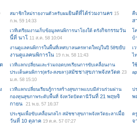
ยินดีที่ได้ร่วมงานคร
9
สมาชิกใหม่รายงานตัวครับผม
15
คื
ส
ก.พ. 59 14:33
กิจกรรมวัน
เวทีเตรียมงานเก็บข้อมูลคนพิการนาโยงใต้ ตรัง
โค
นี้ที่ นาโ
11 ส.ค. 58 10:04
บ้
ขยับ
งานดูแลคนพิการในพื้นที่เทศบาลนครหาดใหญ่ในปี 58
เว
งานดูแลคนพิการใน
19 ก.พ. 58 11:43
ไท
ัด
เวทีแลกเปลี่ยนและร่วมถอดบทเรียนการขับเคลื่อนงาน
ใช
สมัชชาสุขภาพจังหวัดต
ประเด็นคนพิการ(ตรัง-สงขลา)
23
ap
ม.ค. 58 15:10
ง
เวทีแลกเปลี่ยนเรียนรู้การสร้างสุขภาพแบบมีส่วนร่วมผ่าน
ปร
วันที่ 21 พฤษจิ
พ
กองทุนสุขภาพระดับพื้นที่ จังหวัดปัตตานี
กายน
21 พ.ย. 57 16:37
เมื่อ
ประชุมเพื่อขับเคลื่อนกลไก สมัชชาสุขภาพจังหวัดยะลา
ค
วันที่ 10 ตุลาค
จ
19 ต.ค. 57 07:27