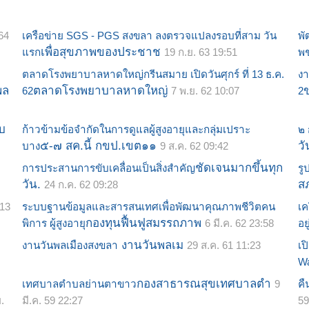
64
เครือข่าย SGS - PGS สงขลา ลงตรวจแปลงรอบที่สาม วัน
พั
เพื่อสุขภาพของประชาช
แรก
19 ก.ย. 63 19:51
พ
ตลาดโรงพยาบาลหาดใหญ่กรีน​สมาย เปิดวันศุกร์ ที่ 13 ธ.ค.
งา
พล
ตลาดโรงพยาบาลหาดใหญ่
62
7 พ.ย. 62 10:07
2
บ
ก้าวข้ามข้อจำกัดในการดูแลผู้สูงอายุและกลุ่มเปราะ
๒ 
๕-๗ สค.นี้ กขป.เขต๑๑
วั
บาง
9 ส.ค. 62 09:42
ชัดเจนมากขึ้นทุก
การประสานการขับเคลื่อนเป็นสิ่งสำคัญ
ร
วัน.
ส
24 ก.ค. 62 09:28
13
ระบบฐานข้อมูลและสารสนเทศเพื่อพัฒนาคุณภาพชีวิตคน
เค
กองทุนฟื้นฟูสมรรถภาพ
พิการ ผู้สูงอายุ
6 มี.ค. 62 23:58
อยู
งานวันพลเม
งานวันพลเมืองสงขลา
29 ส.ค. 61 11:23
เป
W
กองสาธารณสุขเทศบาลตำ
เทศบาลตำบลย่านตาขาว
9
คื
ย.
มี.ค. 59 22:27
59