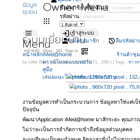
Owner Menu
ข้อมูล
ชื่อสมาชิก หรือ อีเมล์
ชุมชน
รหัสผ่าน
apps
menu
login
เข้าสู่ระบบ
ระบบเยี่ยมบ้าน
Menu
person_add
restore
สมัครสมาชิก
ลืมรหัสผ่า
qr_code
หน้าหลัก
Story
341
Sign in
หน้าหลัก
iMed@home
ร้านค้าชุ
ดาวน์โหลดแบบฟอร์ม
by
Little Bear
( IP : 171...200 )
|
Tags :
ข่าวส
@16 มี.ค. 62 14:33
คู่มือ
เสนอแนะในการพัฒนาระบบงาน
งานข้อมูลควรทำเป็นกระบวนการ ข้อมูลหาใช่แค่เป็น d
ปัจจุบัน
พัฒนาApplication iMed@home มาสักระยะ คุณภาณุมา
ไม่ว่าจะเป็นการจำกัดการเข้าถึงข้อมูลส่วนบุคคล
ระบบทีมจะเป็นคนกำหนด จิตอาสาทั่วไปไม่สามารถเ