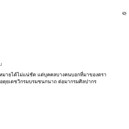
visibility_off
บ
มหมายได้ไม่แน่ชัด แต่บุคคลบางคนบอกที่มาของตรา
บศร์อดุยเดชวิกรมบรมชนกนาถ ต่อมากรมศิลปากร