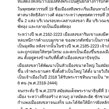
ที่แสดงให้เห็นว่าเมืองสทิงพระเป็นศูนย์กลางการ
ในพุทธศตวรรษที่ 19 ชื่อเมืองสทิงพระเริ่มเลือนหายไป
ศาสนาลัทธิลังกาวงศ์ ต่อมาระหว่างพุทธศตวรรษที่ 20
ขึ้น 2 แห่ง บริเวณรอบทะเลสาบสงขลา คือ บริเวณ
พัทลุง และกลายเป็นเมืองพัทลุง
ระหว่างปี พ.ศ.2162-2223 เมืองสงขลาริมเขาแดงมีค
หลบหนีการค้าแบบผูกขาด ของพวกดัทช์มาเป็นการค้าแบ
เป็นมุสลิม หลังจากนั้นในช่วงปี พ.ศ.2185-2223 เ
และถูกปล่อยให้ทรุดโทรม และตกเป็นเมืองขึ้นของเมือ
สน ตั้งอยู่ตรงข้ามกับที่ตั้งตัวเมืองสงขลาปัจจุบัน
เมืองสงขลาได้พัฒนาเป็นหัวเมืองขนาดใหญ่ ในสมัยกรุ
ขึ้น เจ้าพระยานคร ซึ่งตั้งตัวเป็นใหญ่ ได้ตั้ง นายวิเ
เป็นเจ้าเมืองในปี 2318 ได้รับพระราชทินนามเป็น "
8 คน (พ.ศ.2318-2444)
จนกระทั่ง ปี พ.ศ.2379 สมัยสมเด็จพระรามาธิบดีที่ 3 แ
เมือง ระหว่างที่ก่อสร้าง ตวนกู อาหมัดสะอัด ชักชวน
กำแพงเมืองสงขลาจนเสร็จ และได้จัดให้มีการฝังหล