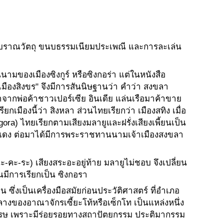
 โบราณวัตถุ ขนบธรรมเนียมประเพณี และการละเล่น
ามของเมืองซิงกูร์ หรือซิงกอร่า แต่ในหนังสือ
ืองสิงขร" จึงมีการสันนิษฐานว่า คำว่า สงขลา
ี้มาจากพ่อค้าชาวเปอร์เซีย อินเดีย แล่นเรือมาค้าขาย
เมืองนี้ว่า สิงหลา ส่วนไทยเรียกว่า เมืองสทิง เมื่อ
ngora) ไทยเรียกตามเสียงมลายูและฝรั่งเสียงเพี้ยนเป็น
งเขาแดง ต่อมาได้มีการพระราชทานนามเจ้าเมืองสงขลา
ะ-คะ-ระ) เสียงสระอะอยู่ท้าย มลายูไม่ชอบ จึงเปลี่ยน
นมีการเรียกเป็น ซิงกอรา
 ซึ่งเป็นเครื่องมือสมัยก่อนประวัติศาสตร์ ที่อำเภอ
ลางของอาณาจักรเซี้ยะโท้หรือเซ็กโท เป็นแหล่งหนึ่ง
ตวรรษ เพราะมีร่อยรอยทางสถาปัตยกรรม ประติมากรรม