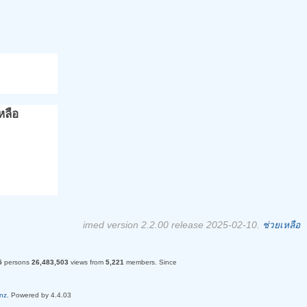
หลือ
imed version 2.2.00 release 2025-02-10.
ช่วยเหลือ
5
persons
26,483,503
views from
5,221
members. Since
nz
. Powered by 4.4.03