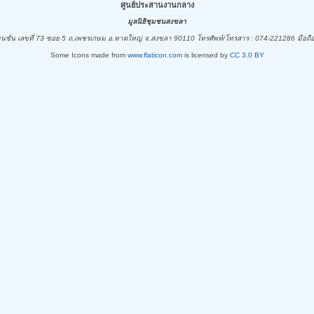
ศูนย์ประสานงานกลาง
มูลนิธิชุมชนสงขลา
ชั่น เลขที่ 73 ซอย 5 ถ.เพชรเกษม อ.หาดใหญ่ จ.สงขลา 90110 โทรศัพท์/โทรสาร : 074-221286 มือถื
Some Icons made from
www.flaticon.com
is licensed by
CC 3.0 BY