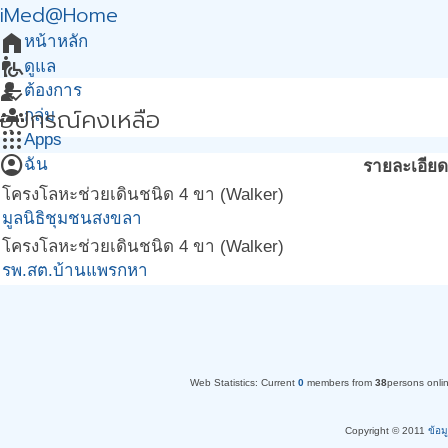
iMed@Home
home
หน้าหลัก
wheelchair_pickup
ดูแล
arrow_back
how_to_reg
ต้องการ
อุปกรณ์คงเหลือ
groups
กลุ่ม
apps
Apps
account_circle
ฉัน
รายละเอียด
โครงโลหะช่วยเดินชนิด 4 ขา (Walker)
มูลนิธิชุมชนสงขลา
โครงโลหะช่วยเดินชนิด 4 ขา (Walker)
รพ.สต.บ้านแพรกหา
Web Statistics:
Current
0
members from
38
persons onli
Copyright © 2011
ข้อม