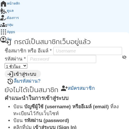
home
หน้าหลัก
wheelchair_pickup
ดูแล
how_to_reg
ต้องการ
groups
กลุ่ม
apps
Apps
account_circle
กรณีเป็นสมาชิกเว็บอยู่แล้ว
ฉัน
login
ชื่อสมาชิก หรือ อีเมล์
*
visibility_off
รหัสผ่าน
*
login
เข้าสู่ระบบ
restore
ลืมรหัสผ่าน?
person_add
ยังไม่ได้เป็นสมาชิก
สมัครสมาชิก
คำแนะนำในการเข้าสู่ระบบ
ป้อน
บัญชีผู้ใช้ (username) หรืออีเมล์ (email)
ที่ลง
ทะเบียนไว้กับเว็บไซท์
ป้อน
รหัสผ่าน (password)
คลิกที่ปุ่ม
เข้าสู่ระบบ (Sign In)