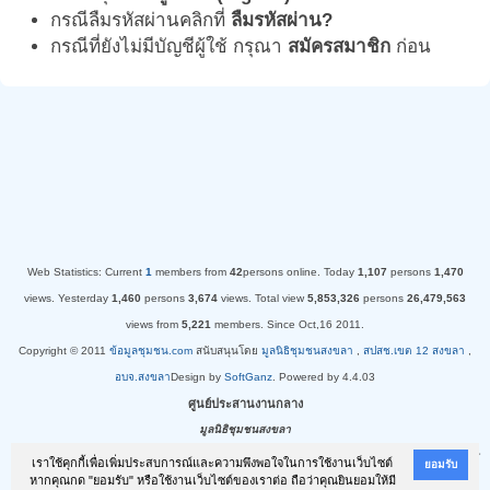
กรณีลืมรหัสผ่านคลิกที่
ลืมรหัสผ่าน?
กรณีที่ยังไม่มีบัญชีผู้ใช้ กรุณา
สมัครสมาชิก
ก่อน
Web Statistics:
Current
1
members from
42
persons online.
Today
1,107
persons
1,470
views.
Yesterday
1,460
persons
3,674
views.
Total view
5,853,326
persons
26,479,563
views from
5,221
members. Since Oct,16 2011.
Copyright © 2011
ข้อมูลชุมชน.com
สนับสนุนโดย
มูลนิธิชุมชนสงขลา
,
สปสช.เขต 12 สงขลา
,
อบจ.สงขลา
Design by
SoftGanz
. Powered by 4.4.03
ศูนย์ประสานงานกลาง
มูลนิธิชุมชนสงขลา
อาคารชิตตยาแมนชั่น เลขที่ 73 ซอย 5 ถ.เพชรเกษม อ.หาดใหญ่ จ.สงขลา 90110 โทรศัพท์/โทรสาร
เราใช้คุกกี้เพื่อเพิ่มประสบการณ์และความพึงพอใจในการใช้งานเว็บไซต์
ยอมรับ
หากคุณกด "ยอมรับ" หรือใช้งานเว็บไซต์ของเราต่อ ถือว่าคุณยินยอมให้มี
: 074-221286 มือถือ : 086-4892086