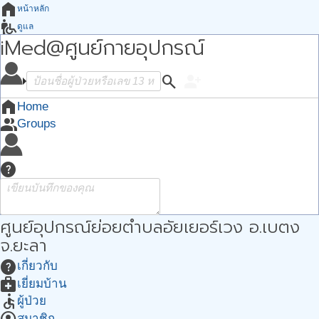
home
หน้าหลัก
wheelchair_pickup
ดูแล
iMed@ศูนย์กายอุปกรณ์
how_to_reg
ต้องการ
groups
กลุ่ม
apps
search
person_add
Apps
account_circle
ฉัน
home
Home
group
Groups
help
ศูนย์อุปกรณ์ย่อยตำบลอัยเยอร์เวง อ.เบตง
จ.ยะลา
help
เกี่ยวกับ
medical_services
เยี่ยมบ้าน
accessible
ผู้ป่วย
สมาชิก