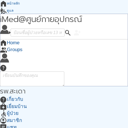
home
หน้าหลัก
wheelchair_pickup
ดูแล
iMed@ศูนย์กายอุปกรณ์
how_to_reg
ต้องการ
groups
กลุ่ม
apps
search
person_add
Apps
account_circle
ฉัน
home
Home
group
Groups
help
รพ.สะเดา
help
เกี่ยวกับ
medical_services
เยี่ยมบ้าน
accessible
ผู้ป่วย
account_circle
สมาชิก
chat
แชท