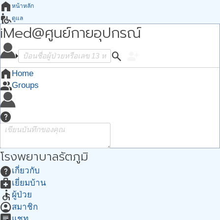
home
หน้าหลัก
wheelchair_pickup
ดูแล
iMed@ศูนย์กายอุปกรณ์
how_to_reg
ต้องการ
groups
กลุ่ม
apps
search
person_add
Apps
account_circle
ฉัน
home
Home
group
Groups
help
โรงพยาบาลรัตภูมิ
help
เกี่ยวกับ
medical_services
เยี่ยมบ้าน
accessible
ผู้ป่วย
account_circle
สมาชิก
chat
แชท