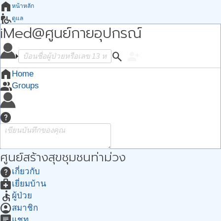
home
หน้าหลัก
wheelchair_pickup
ดูแล
iMed@ศูนย์กายอุปกรณ์
how_to_reg
ต้องการ
groups
กลุ่ม
apps
search
person_add
Apps
account_circle
ฉัน
home
Home
group
Groups
help
ศูนย์สร้างสุขชุมชนท่าม่วง
help
เกี่ยวกับ
medical_services
เยี่ยมบ้าน
accessible
ผู้ป่วย
account_circle
สมาชิก
chat
แชท