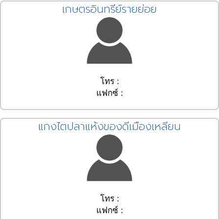
เกษตรอินทรีย์รายย่อย
โทร :
แฟกซ์ :
แกงไตปลาแห้งของดีเมืองเหลียน
โทร :
แฟกซ์ :