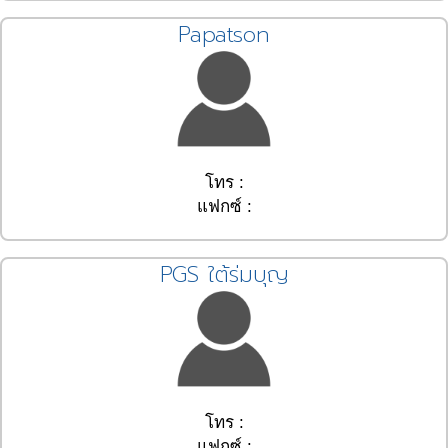
Papatson
โทร :
แฟกซ์ :
PGS ใต้ร่มบุญ
โทร :
แฟกซ์ :