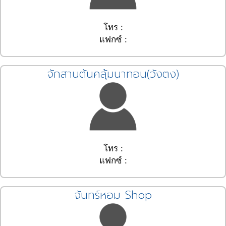
โทร :
แฟกซ์ :
จักสานต้นคลุ้มนาทอน(วังตง)
โทร :
แฟกซ์ :
จันทร์หอม Shop