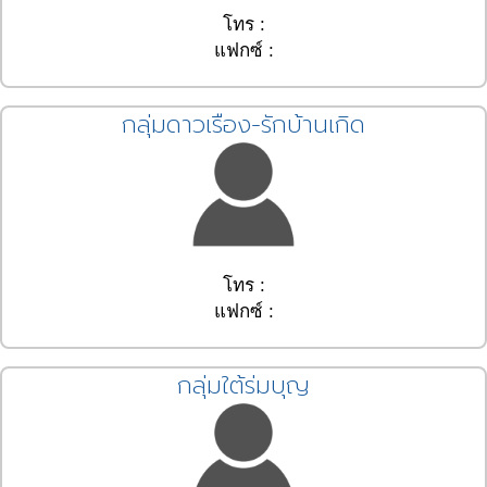
โทร :
แฟกซ์ :
กลุ่มดาวเรือง-รักบ้านเกิด
โทร :
แฟกซ์ :
กลุ่มใต้ร่มบุญ