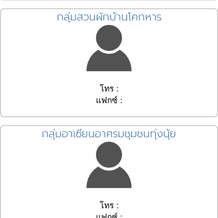
กลุ่มสวนผักบ้านโคกหาร
โทร :
แฟกซ์ :
กลุ่มอาเซียนอาศรมชุมชนทุ่งนุ้ย
โทร :
แฟกซ์ :