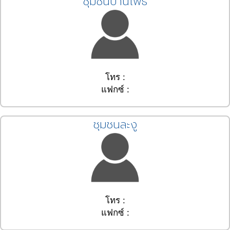
ชุมชนบ้านโพธิ์
โทร :
แฟกซ์ :
ชุมชนละงู
โทร :
แฟกซ์ :