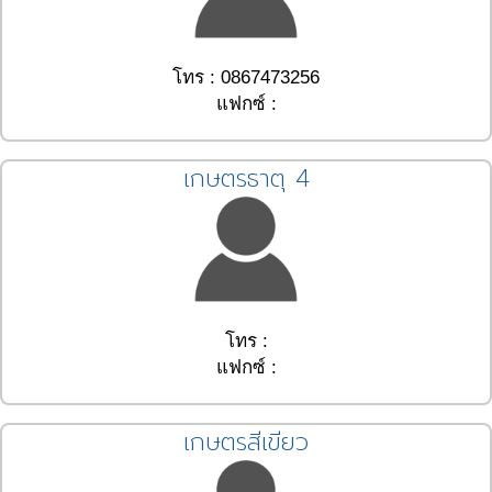
โทร : 0867473256
แฟกซ์ :
เกษตรธาตุ 4
โทร :
แฟกซ์ :
เกษตรสีเขียว