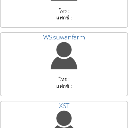
โทร :
แฟกซ์ :
WS.suwanfarm
โทร :
แฟกซ์ :
XST