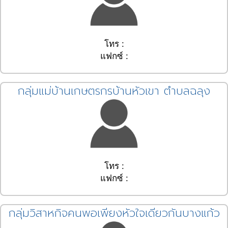
โทร :
แฟกซ์ :
กลุ่มแม่บ้านเกษตรกรบ้านหัวเขา ตำบลฉลุง
โทร :
แฟกซ์ :
กลุ่มวิสาหกิจคนพอเพียงหัวใจเดียวกันบางแก้ว