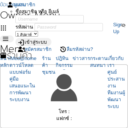
ข้อมูลชุมชน
person
มุมสมาชิก
Owner Menu
ชื่อสมาชิก หรือ อีเมล์
Sign
visibility_off
apps
รหัสผ่าน
Up
menu
login
เข้าสู่ระบบ
Menu
person_add
restore
สมัครสมาชิก
ลืมรหัสผ่าน?
ร้านค้า
storefront
หน้า
iMed@home
ร้าน
ปฎิทิน
ข่าวสาร
กระดาน
เกี่ยวกับ
หลัก
ดาวน์โหลด
ค้า
กิจกรรม
สนทนา
เรา
-
แบบฟอร์ม
ชุมชน
ศูนย์
คู่มือ
ประสาน
เสนอแนะใน
งาน
การพัฒนา
ทีมงานผู้
ระบบงาน
พัฒนา
ระบบ
โทร :
แฟกซ์ :