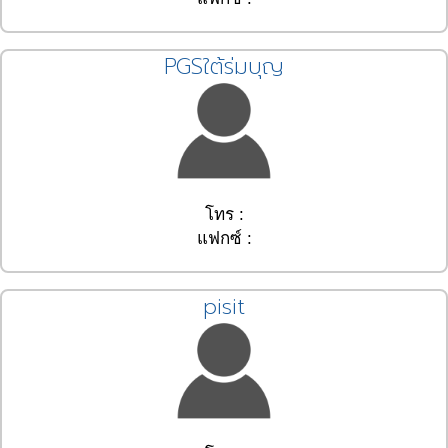
PGSใต้ร่มบุญ
โทร :
แฟกซ์ :
pisit