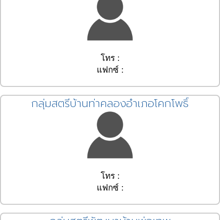
โทร :
แฟกซ์ :
กลุ่มสตรีบ้านท่าคลองอำเภอโคกโพธิ์
โทร :
แฟกซ์ :