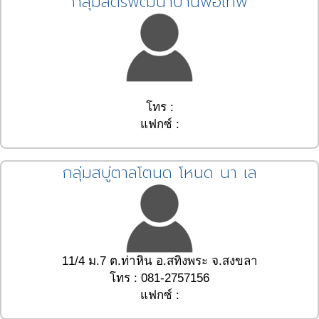
กลุ่มสตรีพัฒนาบ้านพ่อเทพ
โทร :
แฟกซ์ :
กลุ่มสบู่ตาลโตนด โหนด นา เล
11/4 ม.7 ต.ท่าหิน อ.สทิงพระ จ.สงขลา
โทร : 081-2757156
แฟกซ์ :