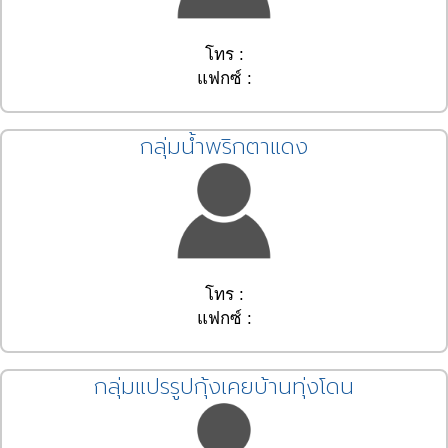
โทร :
แฟกซ์ :
กลุ่มน้ำพริกตาแดง
โทร :
แฟกซ์ :
กลุ่มแปรรูปกุ้งเคยบ้านทุ่งโดน