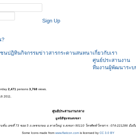
Sign Up
น?
มชน
ปฎิทินกิจกรรม
ข่าวสาร
กระดานสนทนา
เกี่ยวกับเรา
ศูนย์ประสานงาน
ทีมงานผู้พัฒนาระบ
erday
2,471
persons
3,768
views.
16 2011.
ศูนย์ประสานงานกลาง
มูลนิธิชุมชนสงขลา
ชั่น เลขที่ 73 ซอย 5 ถ.เพชรเกษม อ.หาดใหญ่ จ.สงขลา 90110 โทรศัพท์/โทรสาร : 074-221286 มือถื
Some Icons made from
www.flaticon.com
is licensed by
CC 3.0 BY