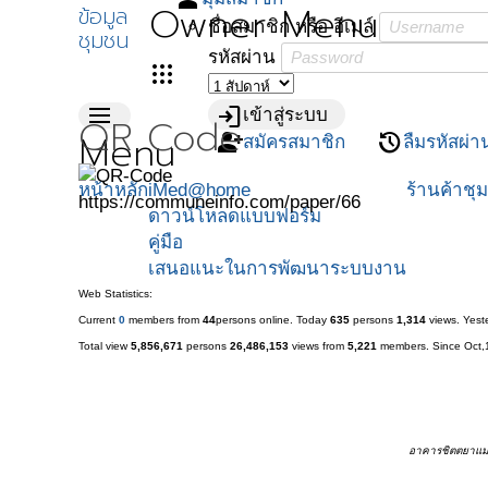
Owner Menu
ข้อมูล
ชื่อสมาชิก หรือ อีเมล์
ชุมชน
รหัสผ่าน
apps
menu
login
เข้าสู่ระบบ
QR Code
Menu
person_add
restore
สมัครสมาชิก
ลืมรหัสผ่า
หน้าหลัก
iMed@home
ร้านค้าชุ
https://communeinfo.com/paper/66
ดาวน์โหลดแบบฟอร์ม
คู่มือ
เสนอแนะในการพัฒนาระบบงาน
Web Statistics:
Current
0
members from
44
persons online.
Today
635
persons
1,314
views.
Yest
Total view
5,856,671
persons
26,486,153
views from
5,221
members. Since Oct,
อาคารชิตตยาแมน