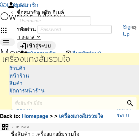
ข้อมูลชุมชน
person
มุมสมาชิก
Owner Menu
ชื่อสมาชิก หรือ อีเมล์
Sign
visibility_off
apps
รหัสผ่าน
Up
menu
login
เข้าสู่ระบบ
Menu
person_add
restore
สมัครสมาชิก
ลืมรหัสผ่าน?
เครื่องแกงส้มรวมใจ
หน้า
iMed@home
ร้าน
ปฎิทิน
ข่าวสาร
กระดาน
เกี่ยวกับ
ร้านค้า
หลัก
ดาวน์โหลด
ค้า
กิจกรรม
สนทนา
เรา
หน้าร้าน
แบบฟอร์ม
ชุมชน
ศูนย์
สินค้า
คู่มือ
ประสาน
จัดการหน้าร้าน
เสนอแนะใน
งาน
การพัฒนา
ทีมงานผู้
search
ระบบงาน
พัฒนา
ระบบ
Back to:
Homepage
>
>
เครื่องแกงส้มรวมใจ
qr_code
อาหารสด
ชื่อสินค้า : เครื่องแกงส้มรวมใจ