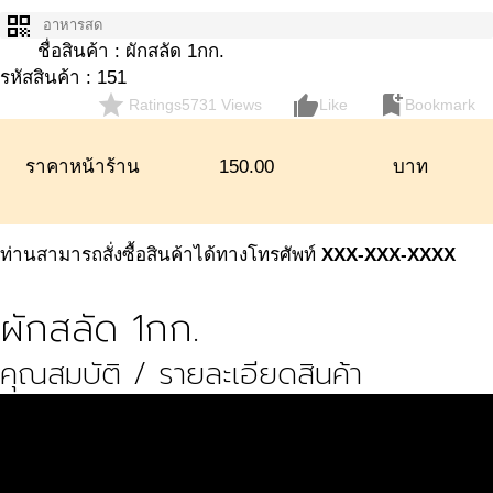
qr_code
อาหารสด
ชื่อสินค้า : ผักสลัด 1กก.
รหัสสินค้า : 151
star
thumb_up_alt
bookmark_add
Ratings
5731 Views
Like
Bookmark
ราคาหน้าร้าน
150.00
บาท
ท่านสามารถสั่งซื้อสินค้าได้ทางโทรศัพท์
XXX-XXX-XXXX
ผักสลัด 1กก.
คุณสมบัติ / รายละเอียดสินค้า