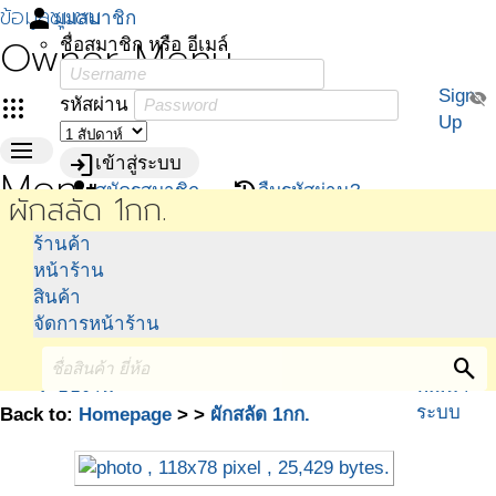
ข้อมูลชุมชน
person
มุมสมาชิก
Owner Menu
ชื่อสมาชิก หรือ อีเมล์
Sign
visibility_off
apps
รหัสผ่าน
Up
menu
login
เข้าสู่ระบบ
Menu
person_add
restore
สมัครสมาชิก
ลืมรหัสผ่าน?
ผักสลัด 1กก.
หน้า
iMed@home
ร้าน
ปฎิทิน
ข่าวสาร
กระดาน
เกี่ยวกับ
ร้านค้า
หลัก
ดาวน์โหลด
ค้า
กิจกรรม
สนทนา
เรา
หน้าร้าน
แบบฟอร์ม
ชุมชน
ศูนย์
สินค้า
คู่มือ
ประสาน
จัดการหน้าร้าน
เสนอแนะใน
งาน
การพัฒนา
ทีมงานผู้
search
ระบบงาน
พัฒนา
ระบบ
Back to:
Homepage
>
>
ผักสลัด 1กก.